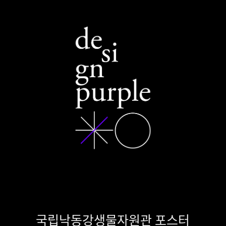
국립낙동강생물자원관 포스터